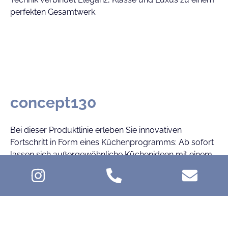
perfekten Gesamtwerk.
concept130
Bei dieser Produktlinie erleben Sie innovativen
Fortschritt in Form eines Küchenprogramms: Ab sofort
lassen sich außergewöhnliche Küchenideen mit einem
kreativen, multifunktionalen Rastersystem gestalten
und entwerfen – fast ohne Grenzen. Individuelle,
flexible Küchenplanungen sind mit dem Rastersystem
über die Designsprache in Farbe und Form bis hin zur
technischen Umsetzung und Ausstattung ganz einfach
neu zu definieren. Jede Küche ist immer ein perfect