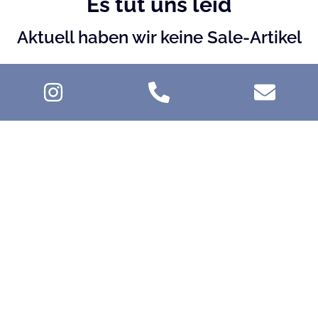
Es tut uns leid
Aktuell haben wir keine Sale-Artikel
Probieren Sie es bitte zu einem
späteren Zeitpunkt erneut
oder
schreiben Sie uns eine Nachricht.
Jetzt Nachricht schreiben
oder
Zurück zur Startseite