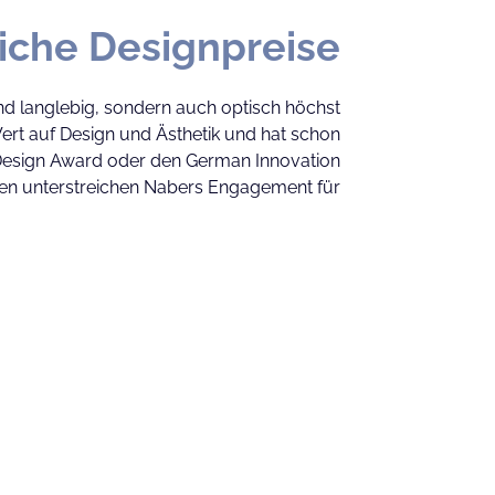
iche Designpreise
nd langlebig, sondern auch optisch höchst
rt auf Design und Ästhetik und hat schon
Design Award oder den German Innovation
n unterstreichen Nabers Engagement für
eren, die sowohl praktisch als auch stilvoll
 auf Benutzerfreundlichkeit und modernem
er Küchenbranche einzigartig macht. Naber
hem Design, um Küchenzubehör zu schaffen,
tung einfügt und gleichzeitig ein visuelles
 für Produkte, die sowohl in Sachen Design
als auch in Funktionalität Maßstäbe setzen.