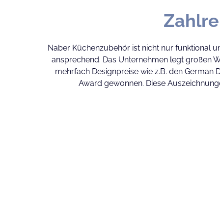
Zahlre
Naber Küchenzubehör ist nicht nur funktional u
ansprechend. Das Unternehmen legt großen We
mehrfach Designpreise wie z.B. den German 
Award gewonnen. Diese Auszeichnunge
Innovation und seine Fähigkeit, Produkte zu krei
sind. Jedes Produkt wird mit einem Fokus
Design entworfen, was die Marke in d
kombiniert Funktionalität mit zeitgenössisc
das sich nahtlos in jede moderne Kücheneinrich
Statement setzt. Mit Naber entscheiden Sie sich