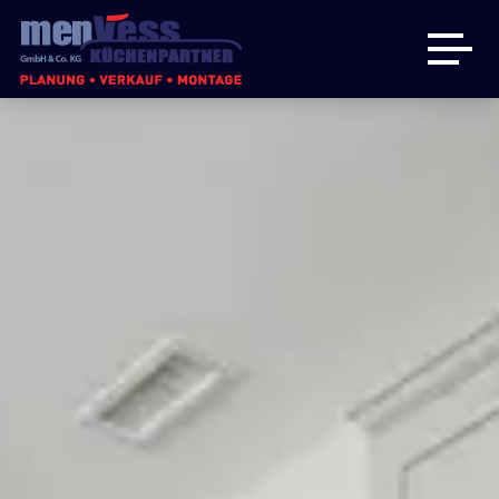
Küchen
Badmöbel
Hauswirtschaftsraum
Über uns
Angebote
Kontakt