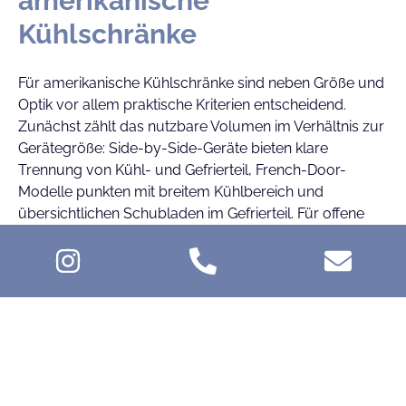
amerikanische
Kühlschränke
Für amerikanische Kühlschränke sind neben Größe und
Optik vor allem praktische Kriterien entscheidend.
Zunächst zählt das nutzbare Volumen im Verhältnis zur
Gerätegröße: Side-by-Side-Geräte bieten klare
Trennung von Kühl- und Gefrierteil, French-Door-
Modelle punkten mit breitem Kühlbereich und
übersichtlichen Schubladen im Gefrierteil. Für offene
Wohnküchen sind Geräuschwerte und eine ruhige
Luftführung wichtig. No-Frost-Technik reduziert
Wartung, Frischezonen unterstützen längere Lagerung
empfindlicher Lebensmittel. Bei Geräten mit Eis- und
Wasserspender sind Wasseranschluss, Filterkonzept
und die Platzierung der Spenderzone einzuplanen,
damit Bedienkomfort und Hygiene langfristig stimmen.
Energieeffizienz wirkt sich bei Dauerbetrieb direkt auf