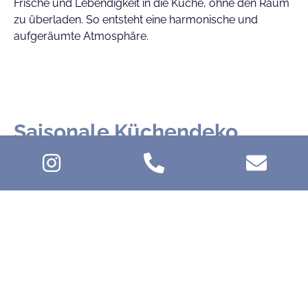
Frische und Lebendigkeit in die Küche, ohne den Raum
zu überladen. So entsteht eine harmonische und
aufgeräumte Atmosphäre.
Saisonale Küchendeko
Ideen – Für jede Jahreszeit
die passende Stimmung
Ob Frühling, Sommer, Herbst oder Winter – saisonale
Küchendeko Ideen verleihen Ihrer Küche immer den
passenden Look. Im Frühling bringen Blumen und
Pastelltöne Frische, während im Herbst warme Farben
und Holzdekorationen für Gemütlichkeit sorgen.
Weihnachtszeit? Dann sind Kerzen, Lichterketten und