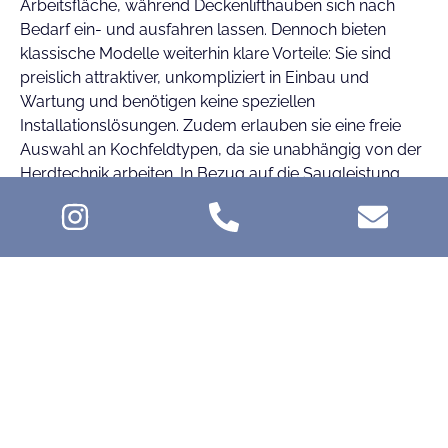
Arbeitsfläche, während Deckenlifthauben sich nach
Bedarf ein- und ausfahren lassen. Dennoch bieten
klassische Modelle weiterhin klare Vorteile: Sie sind
preislich attraktiver, unkompliziert in Einbau und
Wartung und benötigen keine speziellen
Installationslösungen. Zudem erlauben sie eine freie
Auswahl an Kochfeldtypen, da sie unabhängig von der
Herdtechnik arbeiten. In Bezug auf die Saugleistung
stehen viele klassische Systeme modernen Varianten in
nichts nach – insbesondere bei starken Abluftmodellen
mit hoher Luftumwälzrate. Wer also auf einfache
Bedienung, zuverlässige Funktion und zeitloses Design
setzt, trifft mit einem klassischen Dunstabzug eine
praxisorientierte Wahl.
Jetzt kontaktieren