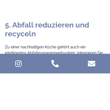
5. Abfall reduzieren und
recyceln
Zu einer nachhaltigen Küche gehört auch ein
intelligentes Abfallmanagementsystem. Integrieren Sie
Recyclingstationen für Glas, Papier, Kunststoff und
organischen Abfall in Ihr Küchendesign. Auch das
Recycling alter Möbel oder die Verwendung recycelter
Materialien kann zur Abfallreduzierung beitragen.
In einer Welt, in der Nachhaltigkeit eine immer
wichtigere Rolle spielt, bietet nachhaltiges
Küchendesign die Möglichkeit, einen positiven Beitrag
zu leisten. Es geht darum, bewusste Entscheidungen in
Bezug auf Materialien, Technologie und