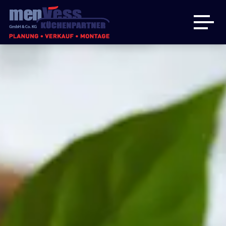
Küchen
Badmöbel
Hauswirtschaftsraum
Über uns
Angebote
Kontakt